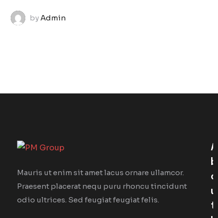
by
Admin
A
B
Mauris ut enim sit amet lacus ornare ullamcor.
O
Praesent placerat nequ puru rhoncu tincidunt
U
odio ultrices. Sed feugiat feugiat felis.
T