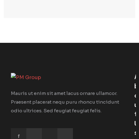
A
B
Mauris ut enim sit amet lacus ornare ullamcor.
O
Praesent placerat nequ puru rhoncu tincidunt
U
odio ultrices. Sed feugiat feugiat felis.
T
U
S