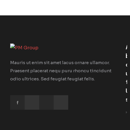
A
B
Mauris ut enim sit amet lacus ornare ullamcor.
O
Praesent placerat nequ puru rhoncu tincidunt
U
odio ultrices. Sed feugiat feugiat felis.
T
U
S