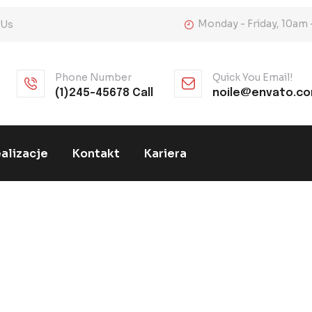
Monday - Friday, 10am
 Us
Phone Number
Quick You Email!
(1)245-45678 Call
noile@envato.c
alizacje
Kontakt
Kariera