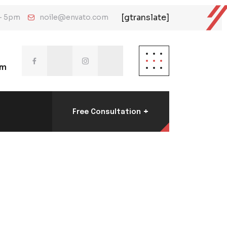
[gtranslate]
 - 5pm
noile@envato.com
om
+
Free Consultation