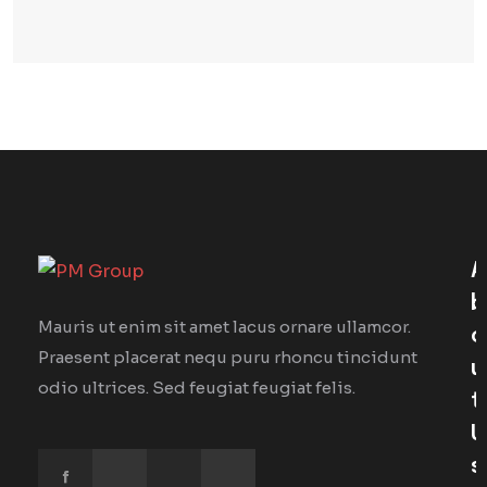
A
B
Mauris ut enim sit amet lacus ornare ullamcor.
O
Praesent placerat nequ puru rhoncu tincidunt
U
odio ultrices. Sed feugiat feugiat felis.
T
U
S